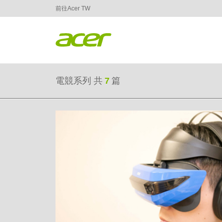
前往Acer TW
電競系列
共
7
篇