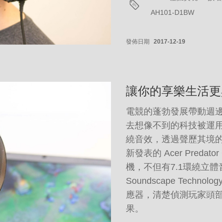
AH101-D1BW
發佈日期
2017-12-19
讓你的享樂生活更
電競的蓬勃發展帶動週
去想像不到的科技被運用在
繞音效，透過聲歷其境
新發表的 Acer Predat
機，不但有7.1環繞立體音效
Soundscape Tech
應器，清楚偵測玩家頭
果。