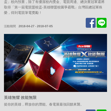
盃」校內預賽，除了有優渥校內獎金、電競周邊、總決賽冠軍還將
取得「第一屆電競盟校盃-英雄聯盟校園爭霸戰」台灣區總冠軍殊
榮，得到電競筆電獎勵！
活動期間
2018-04-27 - 2018-07-05
英雄無懼 效能無限
挺你的英雄，釋放你的潛能。春電展最強回饋來襲。